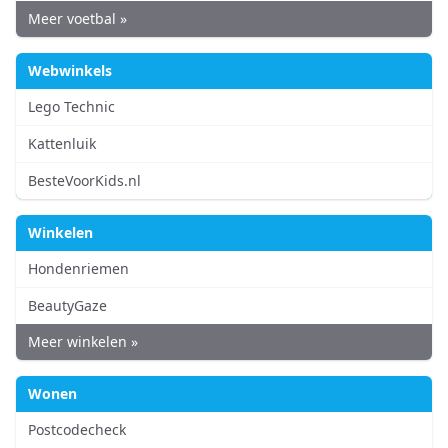
Meer voetbal »
Webwinkels
Lego Technic
Kattenluik
BesteVoorKids.nl
Winkelen
Hondenriemen
BeautyGaze
Meer winkelen »
Wonen
Postcodecheck